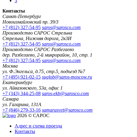
3
Контакты
Санкт-Петербург
Новоизмайловский пр. 39/3
+7 (812) 327-54-95
saros@sarosco.com
Производство САРОС Стрельна
Стрельна, Нижняя дорога, 2к3И
+7 (812) 327-54-95
saros@sarosco.com
Производство САРОС Разбегаево
дер. Разбегаево, 2-й микрорайон, 10, стр. 1
+7 (812) 327-54-95
saros@sarosco.com
Москва
ул. Ф.Энгельса, д.75, стр.5, подъезд №7
+7 (495) 921-02-15
suglob@saros-moscow.ru
Екатеринбург
ул. Айвазовского, 53а, офис 1
+7 (343) 344-25-08
saros-ekb@sarosco.com
Самара
ул. Гагарина, 131А
+7 (846) 279-33-16
samarasvet@sarosco.com
2026 © САРОС
Адрес и схема проезда
Контакты