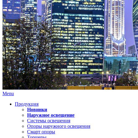
Menu
Продукция
Новинки
Наружное освещение
Системы освещения
Опоры наружного освещения
Смарт опоры
Торшеры