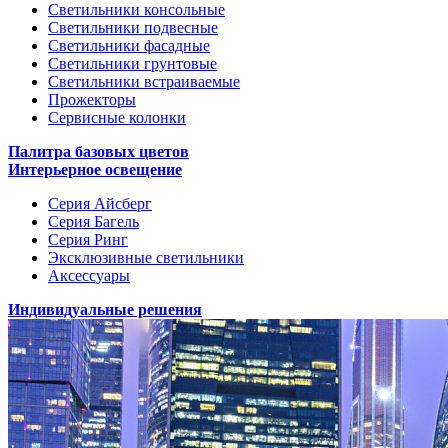
Светильники консольные
Светильники подвесные
Светильники фасадные
Светильники грунтовые
Светильники встраиваемые
Прожекторы
Сервисные колонки
Палитра базовых цветов
Интерьерное освещение
Серия Айсберг
Серия Багель
Серия Ринг
Эксклюзивные светильники
Аксессуары
Индивидуальные решения