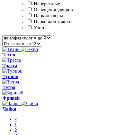
Набережные
Освещение дворов
Парки/скверы
Парковки/стоянки
Улицы
Техно
Трасса
Турион
Тэтра
Фривей
Чайка
<
1
2