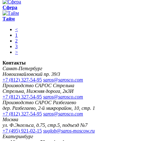
Сфера
Тайм
<
1
2
3
>
Контакты
Санкт-Петербург
Новоизмайловский пр. 39/3
+7 (812) 327-54-95
saros@sarosco.com
Производство САРОС Стрельна
Стрельна, Нижняя дорога, 2к3И
+7 (812) 327-54-95
saros@sarosco.com
Производство САРОС Разбегаево
дер. Разбегаево, 2-й микрорайон, 10, стр. 1
+7 (812) 327-54-95
saros@sarosco.com
Москва
ул. Ф.Энгельса, д.75, стр.5, подъезд №7
+7 (495) 921-02-15
suglob@saros-moscow.ru
Екатеринбург