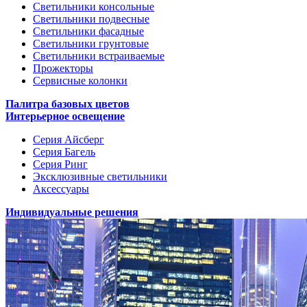
Светильники консольные
Светильники подвесные
Светильники фасадные
Светильники грунтовые
Светильники встраиваемые
Прожекторы
Сервисные колонки
Палитра базовых цветов
Интерьерное освещение
Серия Айсберг
Серия Багель
Серия Ринг
Эксклюзивные светильники
Аксессуары
Индивидуальные решения