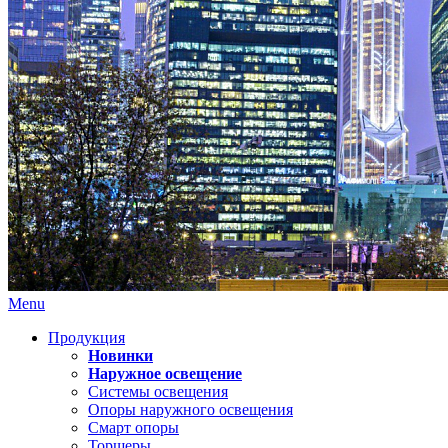
Menu
Продукция
Новинки
Наружное освещение
Системы освещения
Опоры наружного освещения
Смарт опоры
Торшеры