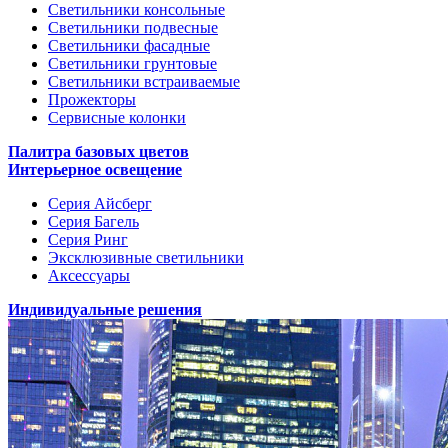
Светильники консольные
Светильники подвесные
Светильники фасадные
Светильники грунтовые
Светильники встраиваемые
Прожекторы
Сервисные колонки
Палитра базовых цветов
Интерьерное освещение
Серия Айсберг
Серия Багель
Серия Ринг
Эксклюзивные светильники
Аксессуары
Индивидуальные решения