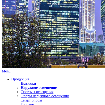
Menu
Продукция
Новинки
Наружное освещение
Системы освещения
Опоры наружного освещения
Смарт опоры
Торшеры