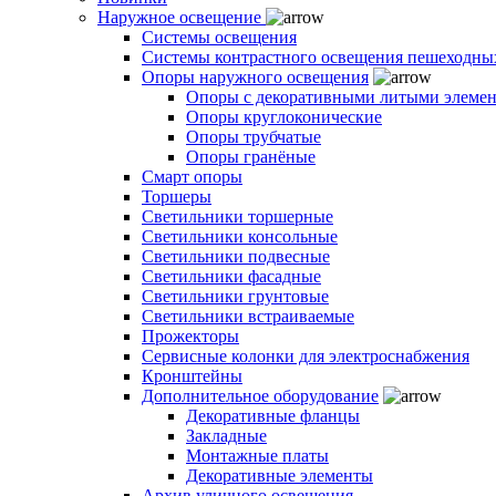
Наружное освещение
Системы освещения
Системы контрастного освещения пешеходны
Опоры наружного освещения
Опоры с декоративными литыми элеме
Опоры круглоконические
Опоры трубчатые
Опоры гранёные
Смарт опоры
Торшеры
Светильники торшерные
Светильники консольные
Светильники подвесные
Светильники фасадные
Светильники грунтовые
Светильники встраиваемые
Прожекторы
Сервисные колонки для электроснабжения
Кронштейны
Дополнительное оборудование
Декоративные фланцы
Закладные
Монтажные платы
Декоративные элементы
Архив уличного освещения