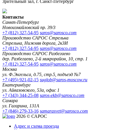
Зрительный зал, г. Санкт-Петербург
Контакты
Санкт-Петербург
Новоизмайловский пр. 39/3
+7 (812) 327-54-95
saros@sarosco.com
Производство САРОС Стрельна
Стрельна, Нижняя дорога, 2к3И
+7 (812) 327-54-95
saros@sarosco.com
Производство САРОС Разбегаево
дер. Разбегаево, 2-й микрорайон, 10, стр. 1
+7 (812) 327-54-95
saros@sarosco.com
Москва
ул. Ф.Энгельса, д.75, стр.5, подъезд №7
+7 (495) 921-02-15
suglob@saros-moscow.ru
Екатеринбург
ул. Айвазовского, 53а, офис 1
+7 (343) 344-25-08
saros-ekb@sarosco.com
Самара
ул. Гагарина, 131А
+7 (846) 279-33-16
samarasvet@sarosco.com
2026 © САРОС
Адрес и схема проезда