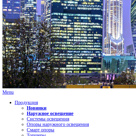
Menu
Продукция
Новинки
Наружное освещение
Системы освещения
Опоры наружного освещения
Смарт опоры
Торшеры