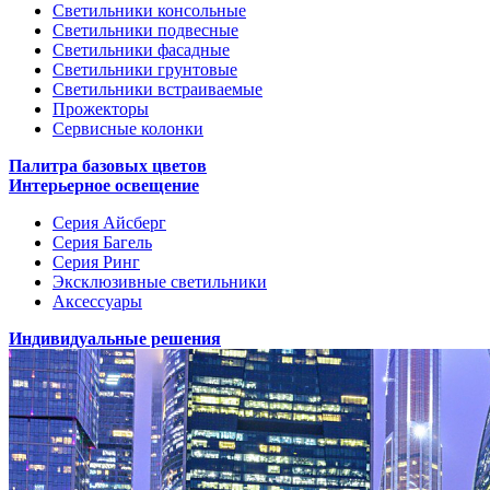
Светильники консольные
Светильники подвесные
Светильники фасадные
Светильники грунтовые
Светильники встраиваемые
Прожекторы
Сервисные колонки
Палитра базовых цветов
Интерьерное освещение
Серия Айсберг
Серия Багель
Серия Ринг
Эксклюзивные светильники
Аксессуары
Индивидуальные решения