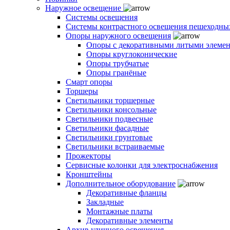
Наружное освещение
Системы освещения
Системы контрастного освещения пешеходны
Опоры наружного освещения
Опоры с декоративными литыми элеме
Опоры круглоконические
Опоры трубчатые
Опоры гранёные
Смарт опоры
Торшеры
Светильники торшерные
Светильники консольные
Светильники подвесные
Светильники фасадные
Светильники грунтовые
Светильники встраиваемые
Прожекторы
Сервисные колонки для электроснабжения
Кронштейны
Дополнительное оборудование
Декоративные фланцы
Закладные
Монтажные платы
Декоративные элементы
Архив уличного освещения