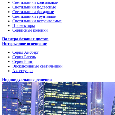
Светильники консольные
Светильники подвесные
Светильники фасадные
Светильники грунтовые
Светильники встраиваемые
Прожекторы
Сервисные колонки
Палитра базовых цветов
Интерьерное освещение
Серия Айсберг
Серия Багель
Серия Ринг
Эксклюзивные светильники
Аксессуары
Индивидуальные решения