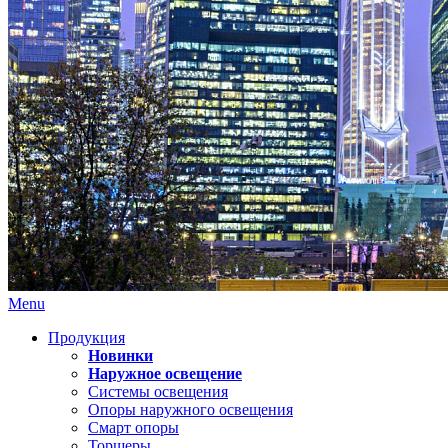
Menu
Продукция
Новинки
Наружное освещение
Системы освещения
Опоры наружного освещения
Смарт опоры
Торшеры