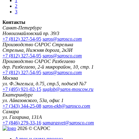
1
2
3
Контакты
Санкт-Петербург
Новоизмайловский пр. 39/3
+7 (812) 327-54-95
saros@sarosco.com
Производство САРОС Стрельна
Стрельна, Нижняя дорога, 2к3И
+7 (812) 327-54-95
saros@sarosco.com
Производство САРОС Разбегаево
дер. Разбегаево, 2-й микрорайон, 10, стр. 1
+7 (812) 327-54-95
saros@sarosco.com
Москва
ул. Ф.Энгельса, д.75, стр.5, подъезд №7
+7 (495) 921-02-15
suglob@saros-moscow.ru
Екатеринбург
ул. Айвазовского, 53а, офис 1
+7 (343) 344-25-08
saros-ekb@sarosco.com
Самара
ул. Гагарина, 131А
+7 (846) 279-33-16
samarasvet@sarosco.com
2026 © САРОС
Адрес и схема проезда