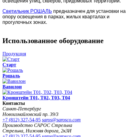
освещения улиц, скверов, придомовых территорий.
Светильник РОШАЛЬ
предназначен для установки на
опору освещения в парках, жилых кварталах и
прогулочных зонах.
Использованное оборудование
Продукция
Старт
Рошаль
Вавилон
Кронштейн Т01, Т02, Т03, Т04
Контакты
Санкт-Петербург
Новоизмайловский пр. 39/3
+7 (812) 327-54-95
saros@sarosco.com
Производство САРОС Стрельна
Стрельна, Нижняя дорога, 2к3И
+7 (812) 327-54-95
saros@sarosco.com