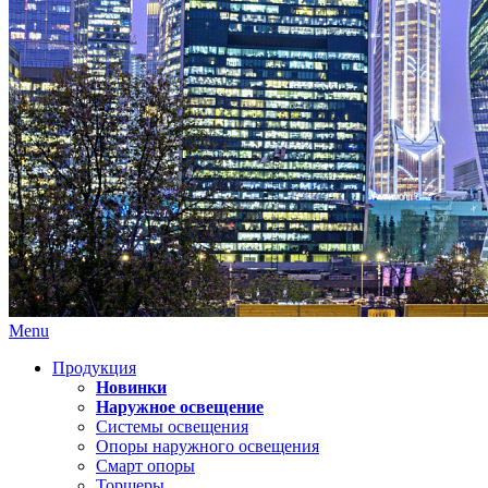
Menu
Продукция
Новинки
Наружное освещение
Системы освещения
Опоры наружного освещения
Смарт опоры
Торшеры