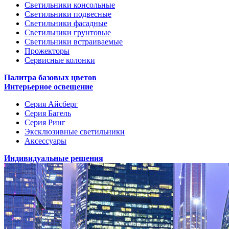
Светильники консольные
Светильники подвесные
Светильники фасадные
Светильники грунтовые
Светильники встраиваемые
Прожекторы
Сервисные колонки
Палитра базовых цветов
Интерьерное освещение
Серия Айсберг
Серия Багель
Серия Ринг
Эксклюзивные светильники
Аксессуары
Индивидуальные решения