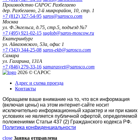
Производство САРОС Разбегаево
дер. Разбегаево, 2-й микрорайон, 10, стр. 1
+7 (812) 327-54-95
saros@sarosco.com
Москва
ул. Ф.Энгельса, д.75, стр.5, подъезд №7
+7 (495) 921-02-15
suglob@saros-moscow.ru
Екатеринбург
ул. Айвазовского, 53а, офис 1
+7 (343) 344-25-08
saros-ekb@sarosco.com
Самара
ул. Гагарина, 131А
+7 (846) 279-33-16
samarasvet@sarosco.com
2026 © САРОС
Адрес и схема проезда
Контакты
Обращаем ваше внимание на то, что вся информация
(включая цены) на этом интернет-сайте носит
исключительно информационный характер и ни при каких
условиях не является публичной офертой, определяемой
положениями Статьи 437 (2) Гражданского кодекса РФ.
Политика конфиденциальности
close
Заявка отправлена