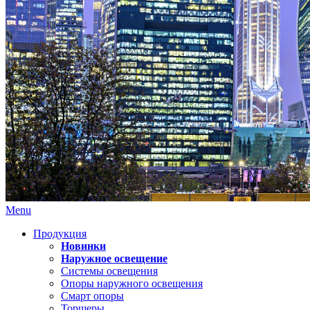
Menu
Продукция
Новинки
Наружное освещение
Системы освещения
Опоры наружного освещения
Смарт опоры
Торшеры