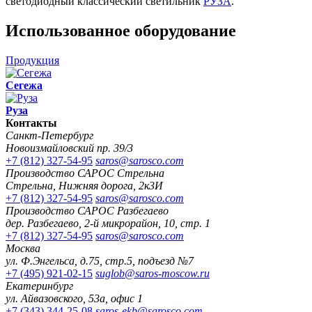
светодиодный классический светильник
РУЗА
.
Использованное оборудование
Продукция
Сегежа
Руза
Контакты
Санкт-Петербург
Новоизмайловский пр. 39/3
+7 (812) 327-54-95
saros@sarosco.com
Производство САРОС Стрельна
Стрельна, Нижняя дорога, 2к3И
+7 (812) 327-54-95
saros@sarosco.com
Производство САРОС Разбегаево
дер. Разбегаево, 2-й микрорайон, 10, стр. 1
+7 (812) 327-54-95
saros@sarosco.com
Москва
ул. Ф.Энгельса, д.75, стр.5, подъезд №7
+7 (495) 921-02-15
suglob@saros-moscow.ru
Екатеринбург
ул. Айвазовского, 53а, офис 1
+7 (343) 344-25-08
saros-ekb@sarosco.com