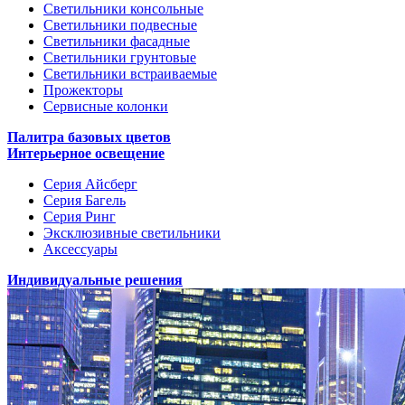
Светильники консольные
Светильники подвесные
Светильники фасадные
Светильники грунтовые
Светильники встраиваемые
Прожекторы
Сервисные колонки
Палитра базовых цветов
Интерьерное освещение
Серия Айсберг
Серия Багель
Серия Ринг
Эксклюзивные светильники
Аксессуары
Индивидуальные решения