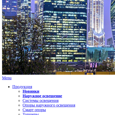
Menu
Продукция
Новинки
Наружное освещение
Системы освещения
Опоры наружного освещения
Смарт опоры
Торшеры