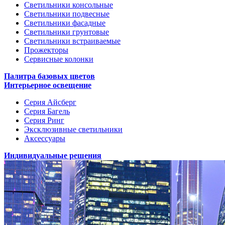
Светильники консольные
Светильники подвесные
Светильники фасадные
Светильники грунтовые
Светильники встраиваемые
Прожекторы
Сервисные колонки
Палитра базовых цветов
Интерьерное освещение
Серия Айсберг
Серия Багель
Серия Ринг
Эксклюзивные светильники
Аксессуары
Индивидуальные решения