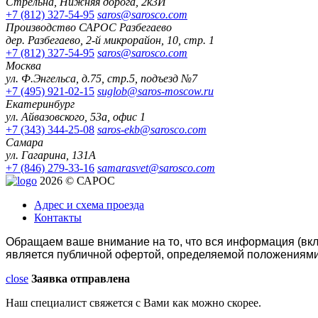
Стрельна, Нижняя дорога, 2к3И
+7 (812) 327-54-95
saros@sarosco.com
Производство САРОС Разбегаево
дер. Разбегаево, 2-й микрорайон, 10, стр. 1
+7 (812) 327-54-95
saros@sarosco.com
Москва
ул. Ф.Энгельса, д.75, стр.5, подъезд №7
+7 (495) 921-02-15
suglob@saros-moscow.ru
Екатеринбург
ул. Айвазовского, 53а, офис 1
+7 (343) 344-25-08
saros-ekb@sarosco.com
Самара
ул. Гагарина, 131А
+7 (846) 279-33-16
samarasvet@sarosco.com
2026 © САРОС
Адрес и схема проезда
Контакты
Обращаем ваше внимание на то, что вся информация (вкл
является публичной офертой, определяемой положениями 
close
Заявка отправлена
Наш специалист свяжется с Вами как можно скорее.