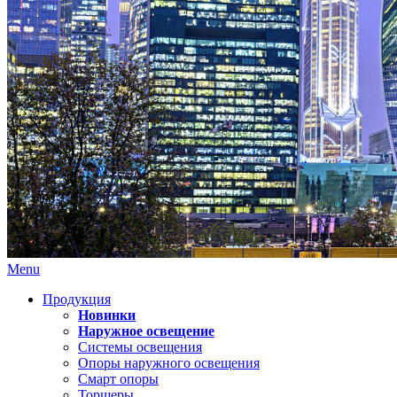
Menu
Продукция
Новинки
Наружное освещение
Системы освещения
Опоры наружного освещения
Смарт опоры
Торшеры