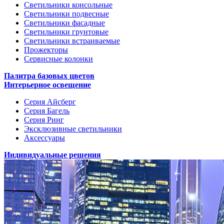
Светильники консольные
Светильники подвесные
Светильники фасадные
Светильники грунтовые
Светильники встраиваемые
Прожекторы
Сервисные колонки
Палитра базовых цветов
Интерьерное освещение
Серия Айсберг
Серия Багель
Серия Ринг
Эксклюзивные светильники
Аксессуары
Индивидуальные решения