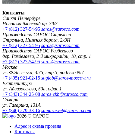
Контакты
Санкт-Петербург
Новоизмайловский пр. 39/3
+7 (812) 327-54-95
saros@sarosco.com
Производство САРОС Стрельна
Стрельна, Нижняя дорога, 2к3И
+7 (812) 327-54-95
saros@sarosco.com
Производство САРОС Разбегаево
дер. Разбегаево, 2-й микрорайон, 10, стр. 1
+7 (812) 327-54-95
saros@sarosco.com
Москва
ул. Ф.Энгельса, д.75, стр.5, подъезд №7
+7 (495) 921-02-15
suglob@saros-moscow.ru
Екатеринбург
ул. Айвазовского, 53а, офис 1
+7 (343) 344-25-08
saros-ekb@sarosco.com
Самара
ул. Гагарина, 131А
+7 (846) 279-33-16
samarasvet@sarosco.com
2026 © САРОС
Адрес и схема проезда
Контакты