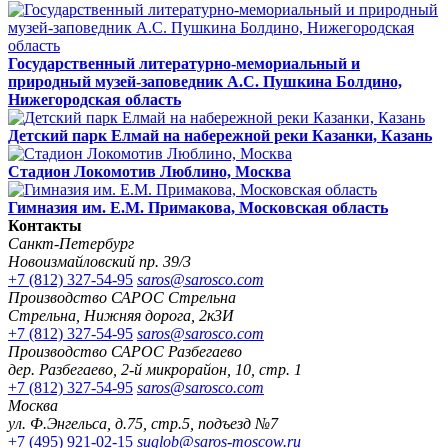
Государственный литературно-мемориальный и
природный музей-заповедник А.С. Пушкина Болдино,
Нижегородская область
Детский парк Елмай на набережной реки Казанки, Казань
Стадион Локомотив Люблино, Москва
Гимназия им. Е.М. Примакова, Московская область
Контакты
Санкт-Петербург
Новоизмайловский пр. 39/3
+7 (812) 327-54-95
saros@sarosco.com
Производство САРОС Стрельна
Стрельна, Нижняя дорога, 2к3И
+7 (812) 327-54-95
saros@sarosco.com
Производство САРОС Разбегаево
дер. Разбегаево, 2-й микрорайон, 10, стр. 1
+7 (812) 327-54-95
saros@sarosco.com
Москва
ул. Ф.Энгельса, д.75, стр.5, подъезд №7
+7 (495) 921-02-15
suglob@saros-moscow.ru