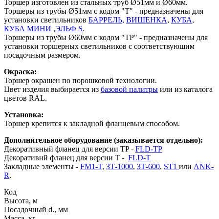
Торшер изготовлен из стальных труб Ø51мм и Ø60мм.
Торшеры из трубы Ø51мм с кодом "Т" - предназначены для
установки светильников
БАРРЕЛЬ,
ВИШЕНКА
,
КУБА
,
КУБА МИНИ
,
ЭЛЬФ S
.
Торшеры из трубы Ø60мм с кодом "ТР" - предназначены для
установки торшерных светильников с соответствующим
посадочным размером.
Окраска:
Торшер окрашен по порошковой технологии.
Цвет изделия выбирается из
базовой палитры
или из каталога
цветов RAL.
Установка:
Торшер крепится к закладной фланцевым способом.
Дополнительное оборудование (заказывается отдельно):
Декоративный фланец для версии TP -
FLD-TP
Декоративнй фланец для версии T -
FLD-T
Закладные элементы -
FM1-T
,
ЗТ-1000
,
ЗТ-600
,
ST1
или
ANK-
R
.
Код
Высота, м
Посадочный d., мм
Масса, кг