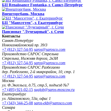
БЦ Renaissance Fontanka, г. Санкт-Петербург
Внешторгбанк, Москва
БЦ "Манхэттен", г. Екатеринбург
Пансионат "Лучезарный", г. Сочи
Контакты
Санкт-Петербург
Новоизмайловский пр. 39/3
+7 (812) 327-54-95
saros@sarosco.com
Производство САРОС Стрельна
Стрельна, Нижняя дорога, 2к3И
+7 (812) 327-54-95
saros@sarosco.com
Производство САРОС Разбегаево
дер. Разбегаево, 2-й микрорайон, 10, стр. 1
+7 (812) 327-54-95
saros@sarosco.com
Москва
ул. Ф.Энгельса, д.75, стр.5, подъезд №7
+7 (495) 921-02-15
suglob@saros-moscow.ru
Екатеринбург
ул. Айвазовского, 53а, офис 1
+7 (343) 344-25-08
saros-ekb@sarosco.com
Самара