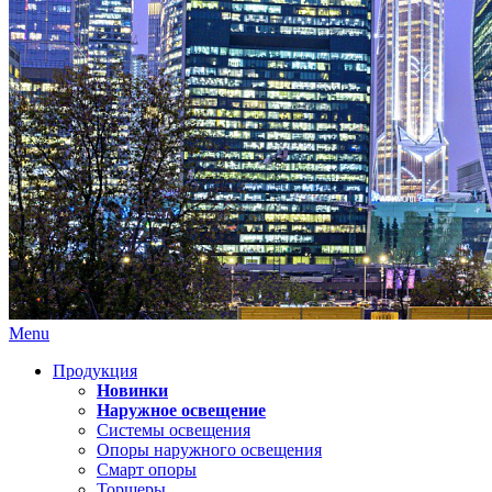
Menu
Продукция
Новинки
Наружное освещение
Системы освещения
Опоры наружного освещения
Смарт опоры
Торшеры