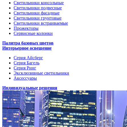
Светильники консольные
Светильники подвесные
Светильники фасадные
Светильники грунтовые
Светильники встраиваемые
Прожекторы
Сервисные колонки
Палитра базовых цветов
Интерьерное освещение
Серия Айсберг
Серия Багель
Серия Ринг
Эксклюзивные светильники
Аксессуары
Индивидуальные решения