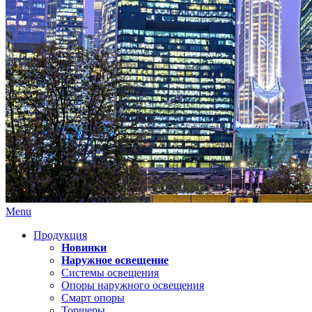
Menu
Продукция
Новинки
Наружное освещение
Системы освещения
Опоры наружного освещения
Смарт опоры
Торшеры