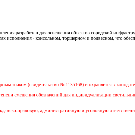
ления разработан для освещения объектов городской инфрастру
тах исполнения - консольном, торшерном и подвесном, что обесп
м знаком (свидетельство № 1135168) и охраняется законодател
епени смешения обозначений для индивидуализации светильнико
жданско-правовую, административную и уголовную ответственн