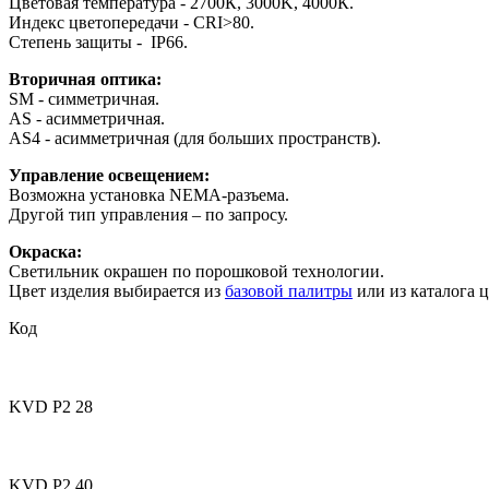
Цветовая температура - 2700К, 3000K, 4000К.
Индекс цветопередачи - СRI>80.
Степень защиты - IP66.
Вторичная оптика:
SM - симметричная.
AS - асимметричная.
AS4 - асимметричная (для больших пространств).
Управление освещением:
Возможна установка NEMA-разъема.
Другой тип управления – по запросу.
Окраска:
Светильник окрашен по порошковой технологии.
Цвет изделия выбирается из
базовой палитры
или из каталога 
Код
KVD P2 28
KVD P2 40