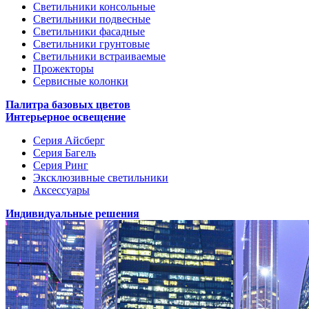
Светильники консольные
Светильники подвесные
Светильники фасадные
Светильники грунтовые
Светильники встраиваемые
Прожекторы
Сервисные колонки
Палитра базовых цветов
Интерьерное освещение
Серия Айсберг
Серия Багель
Серия Ринг
Эксклюзивные светильники
Аксессуары
Индивидуальные решения