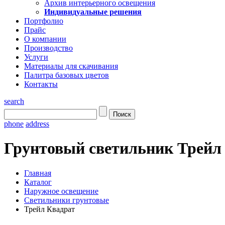
Архив интерьерного освещения
Индивидуальные решения
Портфолио
Прайс
О компании
Производство
Услуги
Материалы для скачивания
Палитра базовых цветов
Контакты
search
phone
address
Грунтовый светильник Трейл
Главная
Каталог
Наружное освещение
Светильники грунтовые
Трейл Квадрат