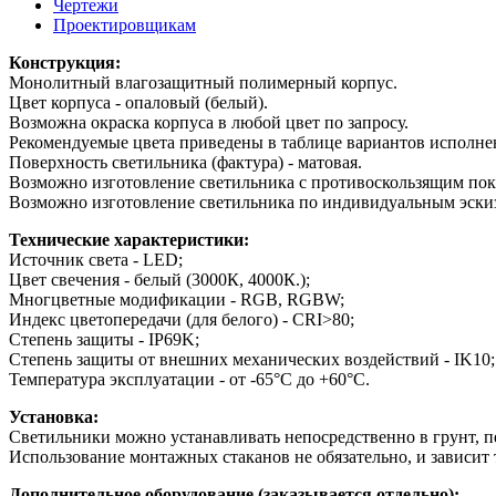
Чертежи
Проектировщикам
Конструкция:
Монолитный влагозащитный полимерный корпус.
Цвет корпуса - опаловый (белый).
Возможна окраска корпуса в любой цвет по запросу.
Рекомендуемые цвета приведены в таблице вариантов исполне
Поверхность светильника (фактура) - матовая.
Возможно изготовление светильника с противоскользящим по
Возможно изготовление светильника по индивидуальным эски
Технические характеристики:
Источник света - LED;
Цвет свечения - белый (3000К, 4000К.);
Многцветные модификации - RGB, RGBW;
Индекс цветопередачи (для белого) - СRI>80;
Степень защиты - IP69K;
Степень защиты от внешних механических воздействий - IK10;
Температура эксплуатации - от -65°С до +60°С.
Установка:
Светильники можно устанавливать непосредственно в грунт, п
Использование монтажных стаканов не обязательно, и зависит 
Дополнительное оборудование (заказывается отдельно):