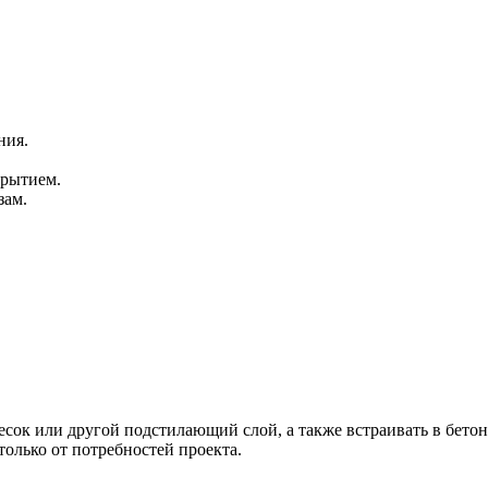
ния.
крытием.
зам.
есок или другой подстилающий слой, а также встраивать в бето
только от потребностей проекта.