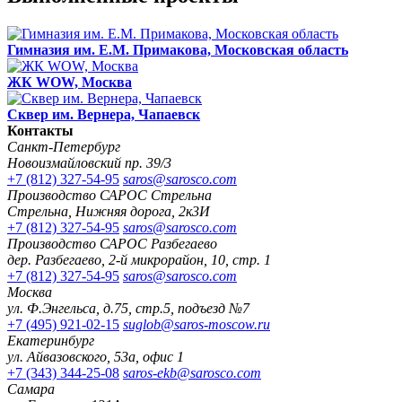
Гимназия им. Е.М. Примакова, Московская область
ЖК WOW, Москва
Сквер им. Вернера, Чапаевск
Контакты
Санкт-Петербург
Новоизмайловский пр. 39/3
+7 (812) 327-54-95
saros@sarosco.com
Производство САРОС Стрельна
Стрельна, Нижняя дорога, 2к3И
+7 (812) 327-54-95
saros@sarosco.com
Производство САРОС Разбегаево
дер. Разбегаево, 2-й микрорайон, 10, стр. 1
+7 (812) 327-54-95
saros@sarosco.com
Москва
ул. Ф.Энгельса, д.75, стр.5, подъезд №7
+7 (495) 921-02-15
suglob@saros-moscow.ru
Екатеринбург
ул. Айвазовского, 53а, офис 1
+7 (343) 344-25-08
saros-ekb@sarosco.com
Самара