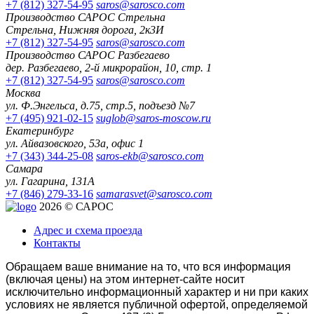
+7 (812) 327-54-95
saros@sarosco.com
Производство САРОС Стрельна
Стрельна, Нижняя дорога, 2к3И
+7 (812) 327-54-95
saros@sarosco.com
Производство САРОС Разбегаево
дер. Разбегаево, 2-й микрорайон, 10, стр. 1
+7 (812) 327-54-95
saros@sarosco.com
Москва
ул. Ф.Энгельса, д.75, стр.5, подъезд №7
+7 (495) 921-02-15
suglob@saros-moscow.ru
Екатеринбург
ул. Айвазовского, 53а, офис 1
+7 (343) 344-25-08
saros-ekb@sarosco.com
Самара
ул. Гагарина, 131А
+7 (846) 279-33-16
samarasvet@sarosco.com
2026 © САРОС
Адрес и схема проезда
Контакты
Обращаем ваше внимание на то, что вся информация
(включая цены) на этом интернет-сайте носит
исключительно информационный характер и ни при каких
условиях не является публичной офертой, определяемой