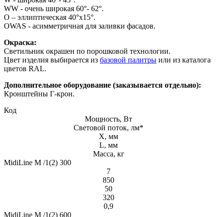
WW - очень широкая 60°- 62°.
O – эллиптическая 40°х15°.
OWAS - асимметричная для заливки фасадов.
Окраска:
Светильник окрашен по порошковой технологии.
Цвет изделия выбирается из
базовой палитры
или из каталога
цветов RAL.
Дополнительное оборудование (заказывается отдельно):
Кронштейны Г-крон.
Код
Мощность, Вт
Световой поток, лм*
X, мм
L, мм
Масса, кг
MidiLine М /1(2) 300
7
850
50
320
0,9
MidiLine М /1(2) 600