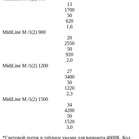
13
1700
50
620
1,6
MidiLine М /1(2) 900
20
2550
50
920
2,0
MidiLine М /1(2) 1200
27
3400
50
1220
2,3
MidiLine М /1(2) 1500
34
4200
50
1520
3,0
*Световой поток в таблице указан для варианта 4000К. Код