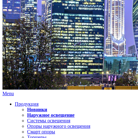
Menu
Продукция
Новинки
Наружное освещение
Системы освещения
Опоры наружного освещения
Смарт опоры
Торшеры