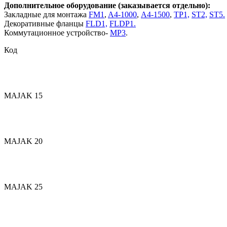
Дополнительное оборудование (заказывается отдельно):
Закладные для монтажа
FM1
,
A4-1000
,
А4-1500
,
TP1,
ST2,
ST5.
Декоративные фланцы
FLD1,
FLDP1.
Коммутационное устройство-
MP3
.
Код
MAJAK 15
MAJAK 20
MAJAK 25