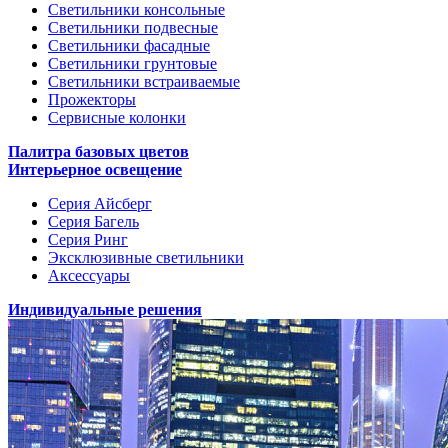
Светильники консольные
Светильники подвесные
Светильники фасадные
Светильники грунтовые
Светильники встраиваемые
Прожекторы
Сервисные колонки
Палитра базовых цветов
Интерьерное освещение
Серия Айсберг
Серия Багель
Серия Ринг
Эксклюзивные светильники
Аксессуары
Индивидуальные решения