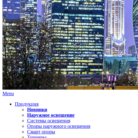
Menu
Продукция
Новинки
Наружное освещение
Системы освещения
Опоры наружного освещения
Смарт опоры
Торшеры