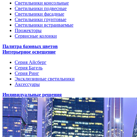
Светильники консольные
Светильники подвесные
Светильники фасадные
Светильники грунтовые
Светильники встраиваемые
Прожекторы
Сервисные колонки
Палитра базовых цветов
Интерьерное освещение
Серия Айсберг
Серия Багель
Серия Ринг
Эксклюзивные светильники
Аксессуары
Индивидуальные решения