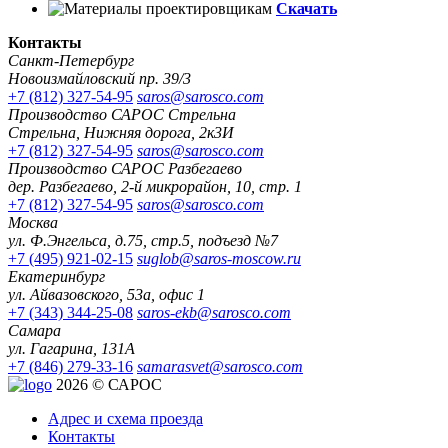
Скачать
Контакты
Санкт-Петербург
Новоизмайловский пр. 39/3
+7 (812) 327-54-95
saros@sarosco.com
Производство САРОС Стрельна
Стрельна, Нижняя дорога, 2к3И
+7 (812) 327-54-95
saros@sarosco.com
Производство САРОС Разбегаево
дер. Разбегаево, 2-й микрорайон, 10, стр. 1
+7 (812) 327-54-95
saros@sarosco.com
Москва
ул. Ф.Энгельса, д.75, стр.5, подъезд №7
+7 (495) 921-02-15
suglob@saros-moscow.ru
Екатеринбург
ул. Айвазовского, 53а, офис 1
+7 (343) 344-25-08
saros-ekb@sarosco.com
Самара
ул. Гагарина, 131А
+7 (846) 279-33-16
samarasvet@sarosco.com
2026 © САРОС
Адрес и схема проезда
Контакты