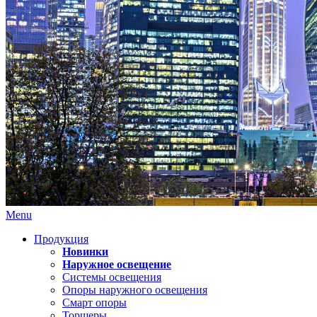
Menu
Продукция
Новинки
Наружное освещение
Системы освещения
Опоры наружного освещения
Смарт опоры
Торшеры