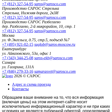
+7 (812) 327-54-95
saros@sarosco.com
Производство САРОС Стрельна
Стрельна, Нижняя дорога, 2к3И
+7 (812) 327-54-95
saros@sarosco.com
Производство САРОС Разбегаево
дер. Разбегаево, 2-й микрорайон, 10, стр. 1
+7 (812) 327-54-95
saros@sarosco.com
Москва
ул. Ф.Энгельса, д.75, стр.5, подъезд №7
+7 (495) 921-02-15
suglob@saros-moscow.ru
Екатеринбург
ул. Айвазовского, 53а, офис 1
+7 (343) 344-25-08
saros-ekb@sarosco.com
Самара
ул. Гагарина, 131А
+7 (846) 279-33-16
samarasvet@sarosco.com
2026 © САРОС
Адрес и схема проезда
Контакты
Обращаем ваше внимание на то, что вся информация
(включая цены) на этом интернет-сайте носит
исключительно информационный характер и ни при каких
условиях не является публичной офертой, определяемой