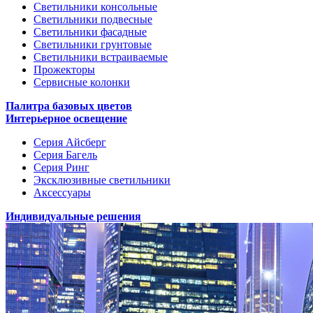
Светильники консольные
Светильники подвесные
Светильники фасадные
Светильники грунтовые
Светильники встраиваемые
Прожекторы
Сервисные колонки
Палитра базовых цветов
Интерьерное освещение
Серия Айсберг
Серия Багель
Серия Ринг
Эксклюзивные светильники
Аксессуары
Индивидуальные решения