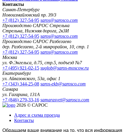
Контакты
Санкт-Петербург
Новоизмайловский пр. 39/3
+7 (812) 327-54-95
saros@sarosco.com
Производство САРОС Стрельна
Стрельна, Нижняя дорога, 2к3И
+7 (812) 327-54-95
saros@sarosco.com
Производство САРОС Разбегаево
дер. Разбегаево, 2-й микрорайон, 10, стр. 1
+7 (812) 327-54-95
saros@sarosco.com
Москва
ул. Ф.Энгельса, д.75, стр.5, подъезд №7
+7 (495) 921-02-15
suglob@saros-moscow.ru
Екатеринбург
ул. Айвазовского, 53а, офис 1
+7 (343) 344-25-08
saros-ekb@sarosco.com
Самара
ул. Гагарина, 131А
+7 (846) 279-33-16
samarasvet@sarosco.com
2026 © САРОС
Адрес и схема проезда
Контакты
Обращаем ваше внимание на то, что вся информация