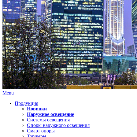
Menu
Продукция
Новинки
Наружное освещение
Системы освещения
Опоры наружного освещения
Смарт опоры
Торшеры