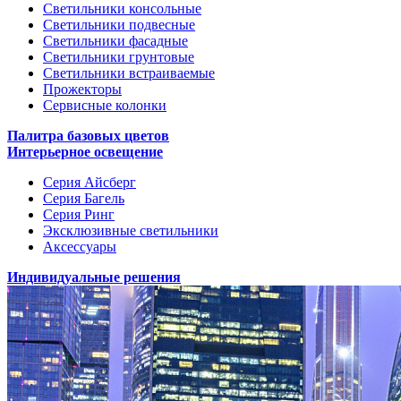
Светильники консольные
Светильники подвесные
Светильники фасадные
Светильники грунтовые
Светильники встраиваемые
Прожекторы
Сервисные колонки
Палитра базовых цветов
Интерьерное освещение
Серия Айсберг
Серия Багель
Серия Ринг
Эксклюзивные светильники
Аксессуары
Индивидуальные решения