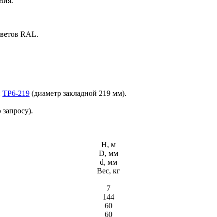
ния.
цветов RAL.
и
ТР6-219
(диаметр закладной 219 мм).
 запросу).
H, м
D, мм
d, мм
Вес, кг
7
144
60
60