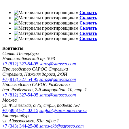
Скачать
Скачать
Скачать
Скачать
Скачать
Скачать
Контакты
Санкт-Петербург
Новоизмайловский пр. 39/3
+7 (812) 327-54-95
saros@sarosco.com
Производство САРОС Стрельна
Стрельна, Нижняя дорога, 2к3И
+7 (812) 327-54-95
saros@sarosco.com
Производство САРОС Разбегаево
дер. Разбегаево, 2-й микрорайон, 10, стр. 1
+7 (812) 327-54-95
saros@sarosco.com
Москва
ул. Ф.Энгельса, д.75, стр.5, подъезд №7
+7 (495) 921-02-15
suglob@saros-moscow.ru
Екатеринбург
ул. Айвазовского, 53а, офис 1
+7 (343) 344-25-08
saros-ekb@sarosco.com